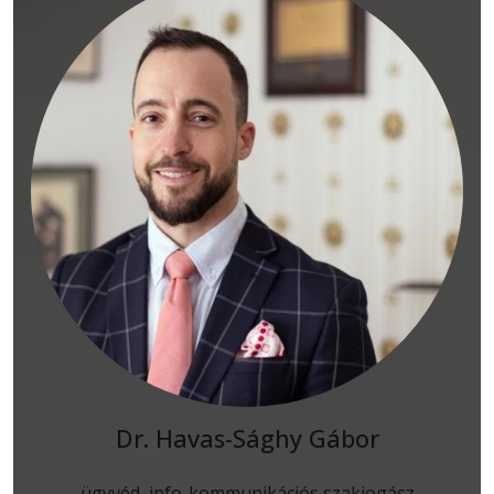
Dr. Havas-Sághy Gábor
ügyvéd, info-kommunikációs szakjogász