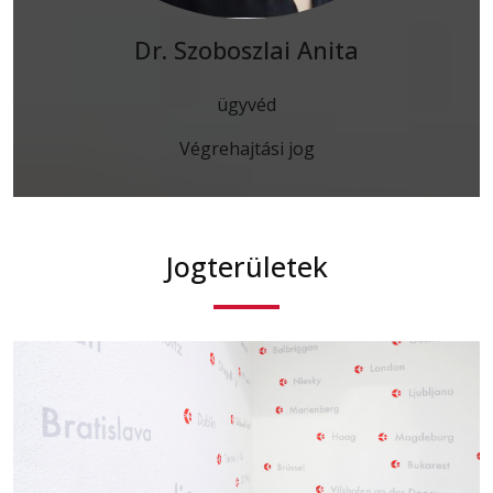
Dr. Szoboszlai Anita
ügyvéd
Végrehajtási jog
Jogterületek