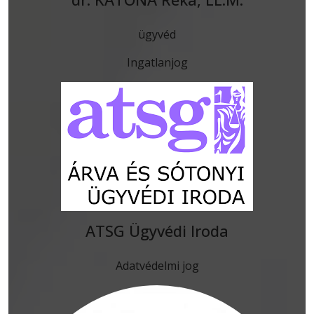
ügyvéd
Ingatlanjog
ATSG Ügyvédi Iroda
Adatvédelmi jog