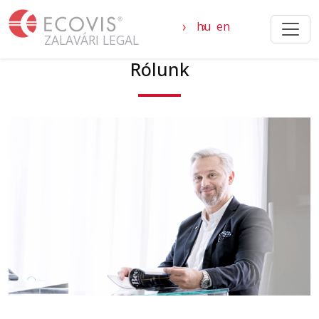
Ugrás a tartalomra
hu
en
ZALAVÁRI LEGAL
Rólunk