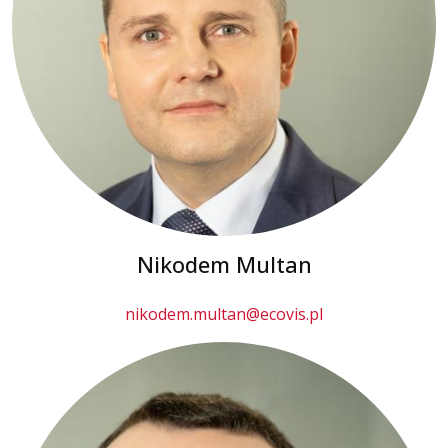
Nikodem Multan
nikodem.multan@ecovis.pl