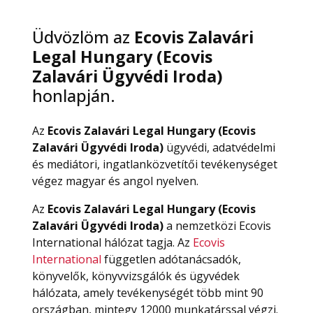
Üdvözlöm az
Ecovis Zalavári
Legal Hungary (Ecovis
Zalavári Ügyvédi Iroda)
honlapján.
Az
Ecovis Zalavári Legal Hungary (Ecovis
Zalavári Ügyvédi Iroda)
ügyvédi, adatvédelmi
és mediátori, ingatlanközvetítői tevékenységet
végez magyar és angol nyelven.
Az
Ecovis Zalavári Legal
Hungary (Ecovis
Zalavári Ügyvédi Iroda)
a nemzetközi Ecovis
International hálózat tagja. Az
Ecovis
International
független adótanácsadók,
könyvelők, könyvvizsgálók és ügyvédek
hálózata, amely tevékenységét több mint 90
országban, mintegy 12000 munkatárssal végzi.