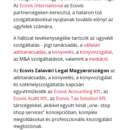
Az
Ecovis International
az Ecovis
partnercégeken keresztül, a határon túli
szolgáltatásokkal nyújtanak további előnyt az
ügyfelek számára.
A hálózat tevékenységébe tartozik az ügyvédi
szolgáltatás - jogi tanácsadás, a
vállalati
adótanácsadás
, a
könyvelés
, a
könyvvizsgálat
,
az M&A szolgáltatások, valamint a
mediáció
.
Az
Ecovis Zalavári Legal Magyarországon
az
adótanácsadás, a könyvelés, a könyvvizsgálat
és székhelyszolgáltatás kapcsán
együttműködik az
Ecovis Accounting Kft.
, az
Ecovis Audit Kft.
, az
Ecovis Tax Solution Kft.
társcégekkel, akikkel együtt kínál „one- stop
shop services” koncepcióban, komplex
megoldásokat és professzionális kiszolgálást
megbízóinak.