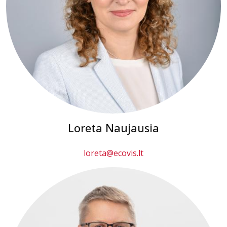
Loreta Naujausia
loreta@ecovis.lt