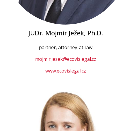
JUDr. Mojmír Ježek, Ph.D.
partner, attorney-at-law
mojmir.jezek@ecovislegal.cz
www.ecovislegal.cz