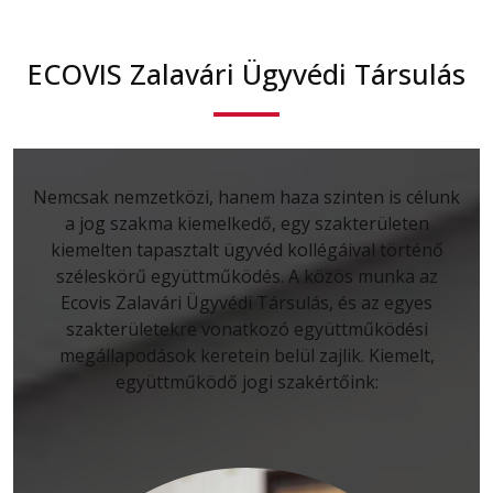
ECOVIS Zalavári Ügyvédi Társulás
Nemcsak nemzetközi, hanem haza szinten is célunk
a jog szakma kiemelkedő, egy szakterületen
kiemelten tapasztalt ügyvéd kollégáival történő
széleskörű együttműködés. A közös munka az
Ecovis Zalavári Ügyvédi Társulás, és az egyes
szakterületekre vonatkozó együttműködési
megállapodások keretein belül zajlik. Kiemelt,
együttműködő jogi szakértőink: