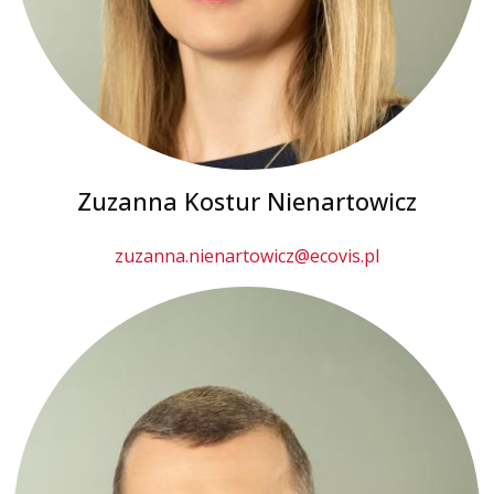
Zuzanna Kostur Nienartowicz
zuzanna.nienartowicz@ecovis.pl