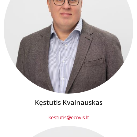
Kęstutis Kvainauskas
kestutis@ecovis.lt