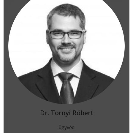
Dr. Tornyi Róbert
ügyvéd