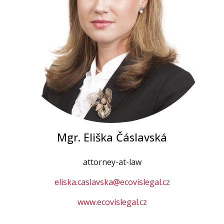
Mgr. Eliška Čáslavská
attorney-at-law
eliska.caslavska@ecovislegal.cz
www.ecovislegal.cz