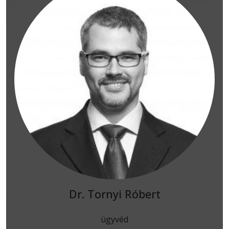
Dr. Tornyi Róbert
ügyvéd