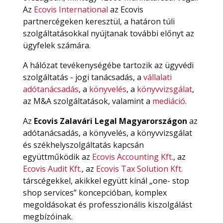
Az
Ecovis International
az Ecovis
partnercégeken keresztül, a határon túli
szolgáltatásokkal nyújtanak további előnyt az
ügyfelek számára.
A hálózat tevékenységébe tartozik az ügyvédi
szolgáltatás - jogi tanácsadás, a
vállalati
adótanácsadás
, a
könyvelés
, a
könyvvizsgálat
,
az M&A szolgáltatások, valamint a
mediáció
.
Az
Ecovis Zalavári Legal Magyarországon
az
adótanácsadás, a könyvelés, a könyvvizsgálat
és székhelyszolgáltatás kapcsán
együttműködik az
Ecovis Accounting Kft.
, az
Ecovis Audit Kft.
, az
Ecovis Tax Solution Kft.
társcégekkel, akikkel együtt kínál „one- stop
shop services” koncepcióban, komplex
megoldásokat és professzionális kiszolgálást
megbízóinak.