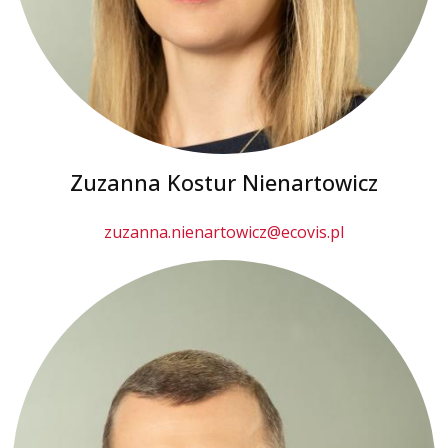
Zuzanna Kostur Nienartowicz
zuzanna.nienartowicz@ecovis.pl