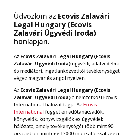
Üdvözlöm az
Ecovis Zalavári
Legal Hungary (Ecovis
Zalavári Ügyvédi Iroda)
honlapján.
Az
Ecovis Zalavári Legal Hungary (Ecovis
Zalavári Ügyvédi Iroda)
ügyvédi, adatvédelmi
és mediátori, ingatlanközvetítői tevékenységet
végez magyar és angol nyelven.
Az
Ecovis Zalavári Legal
Hungary (Ecovis
Zalavári Ügyvédi Iroda)
a nemzetközi Ecovis
International hálózat tagja. Az
Ecovis
International
független adótanácsadók,
könyvelők, könyvvizsgálók és ügyvédek
hálózata, amely tevékenységét több mint 90
országban, mintegy 12000 munkatárssal végzi.