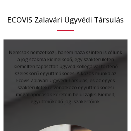
ECOVIS Zalavári Ügyvédi Társulás
Nemcsak nemzetközi, hanem haza szinten is célunk
a jog szakma kiemelkedő, egy szakterületen
kiemelten tapasztalt ügyvéd kollégáival történő
széleskörű együttműködés. A közös munka az
Ecovis Zalavári Ügyvédi Társulás, és az egyes
szakterületekre vonatkozó együttműködési
megállapodások keretein belül zajlik. Kiemelt,
együttműködő jogi szakértőink: