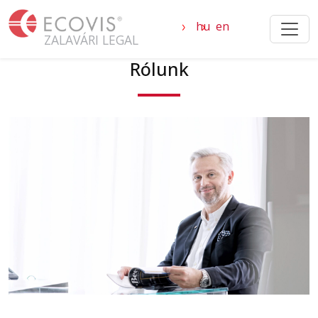
Ugrás a tartalomra
hu
en
ZALAVÁRI LEGAL
Rólunk