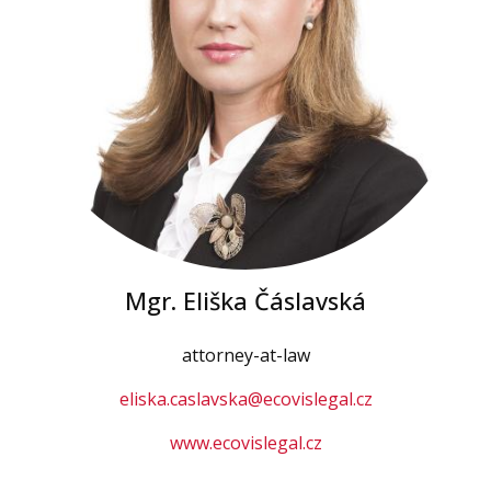
Mgr. Eliška Čáslavská
attorney-at-law
eliska.caslavska@ecovislegal.cz
www.ecovislegal.cz