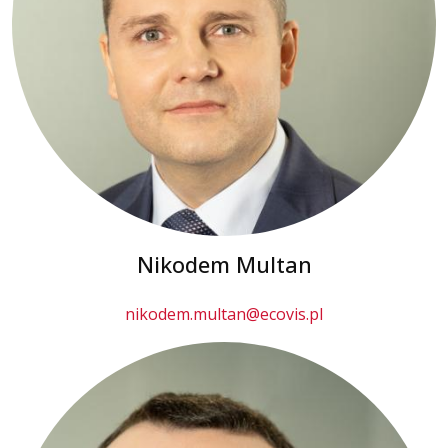
Nikodem Multan
nikodem.multan@ecovis.pl