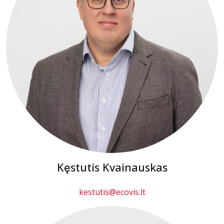
Kęstutis Kvainauskas
kestutis@ecovis.lt