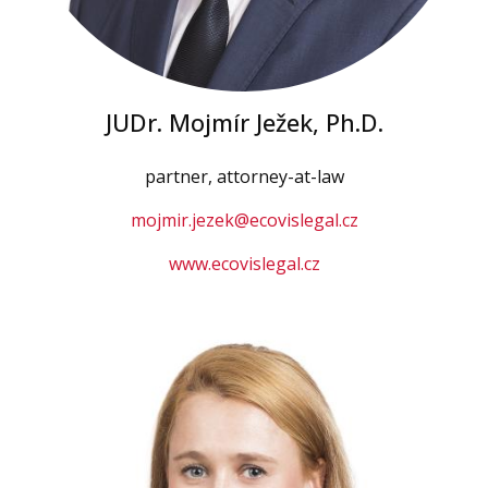
JUDr. Mojmír Ježek, Ph.D.
partner, attorney-at-law
mojmir.jezek@ecovislegal.cz
www.ecovislegal.cz