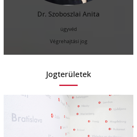
Dr. Szoboszlai Anita
ügyvéd
Végrehajtási jog
Jogterületek