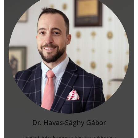
Dr. Havas-Sághy Gábor
ügyvéd, info-kommunikációs szakjogász