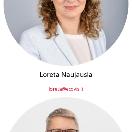
Loreta Naujausia
loreta@ecovis.lt