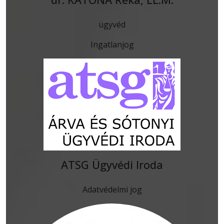
ügyvéd
Ingatlanjog
ATSG Ügyvédi Iroda
Adatvédelmi jog